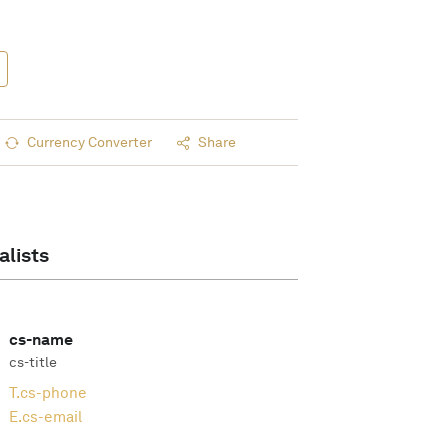
Currency Converter
Share
alists
cs-name
cs-title
T.
cs-phone
E.
cs-email