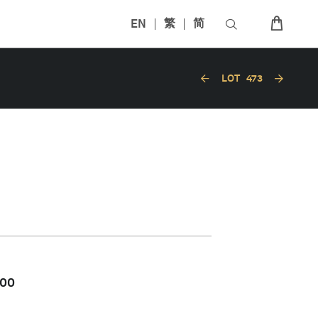
EN
繁
简
LOT
473
000