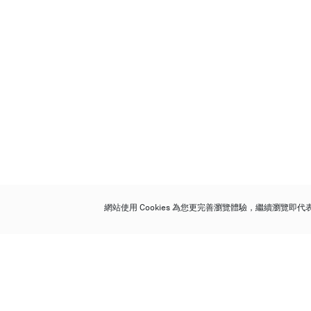
網站使用 Cookies 為您更完善瀏覽體驗，繼續瀏覽即
保利香港拍賣有限公司
香港金鐘金鐘道 88 號
太古廣場 1 座 7 樓 701-708 室
Follow us on