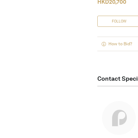
HKD
20,700
FOLLOW
How to Bid?
Contact Speci