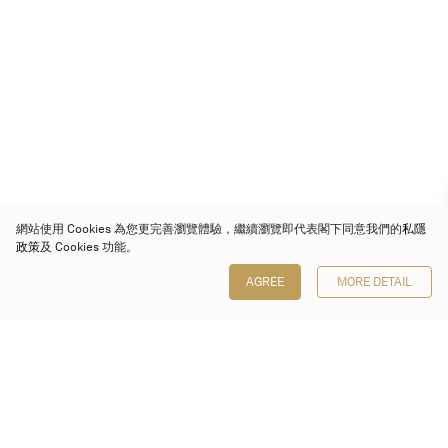
網站使用 Cookies 為您更完善瀏覽體驗，繼續瀏覽即代表閣下同意我們的
私隱
政策
及 Cookies 功能。
AGREE
MORE DETAIL
保利香港拍賣有限公司
香港金鐘金鐘道 88 號
太古廣場 1 座 7 樓 701-708 室
Follow us on