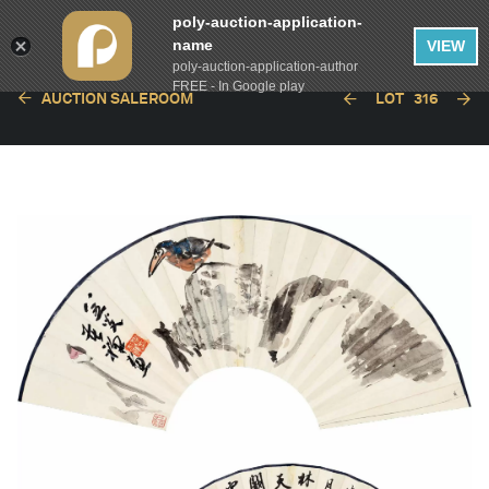
poly-auction-application-
name
VIEW
poly-auction-application-author
FREE - In Google play
AUCTION SALEROOM
LOT
316