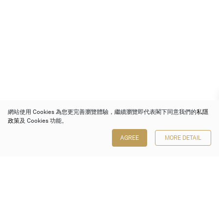
網站使用 Cookies 為您更完善瀏覽體驗，繼續瀏覽即代表閣下同意我們的
私隱
政策
及 Cookies 功能。
AGREE
MORE DETAIL
保利香港拍賣有限公司
香港金鐘金鐘道 88 號
太古廣場 1 座 7 樓 701-708 室
Follow us on