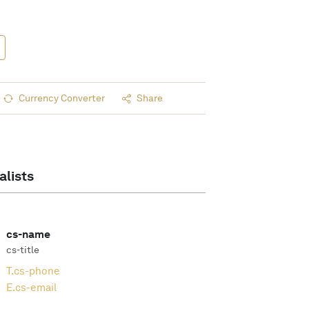
Currency Converter
Share
alists
cs-name
cs-title
T.
cs-phone
E.
cs-email