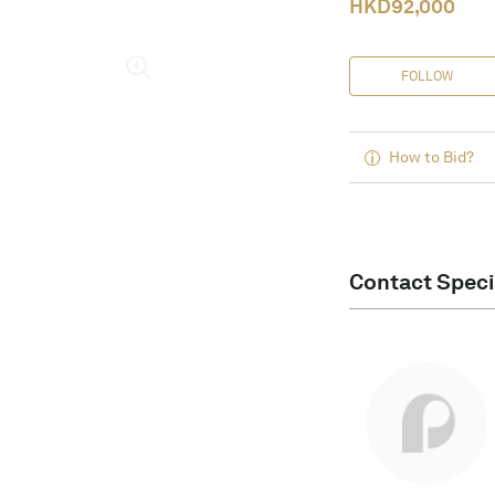
HKD
92,000
FOLLOW
How to Bid?
Contact Speci