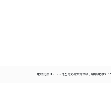
網站使用 Cookies 為您更完善瀏覽體驗，繼續瀏覽即
保利香港拍賣有限公司
香港金鐘金鐘道 88 號
太古廣場 1 座 7 樓 701-708 室
Follow us on