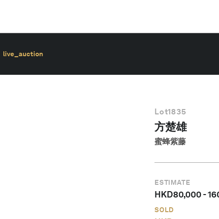
live_auction
Lot
1835
方楚雄
蜜蜂紫藤
ESTIMATE
HKD
80,000
-
16
SOLD