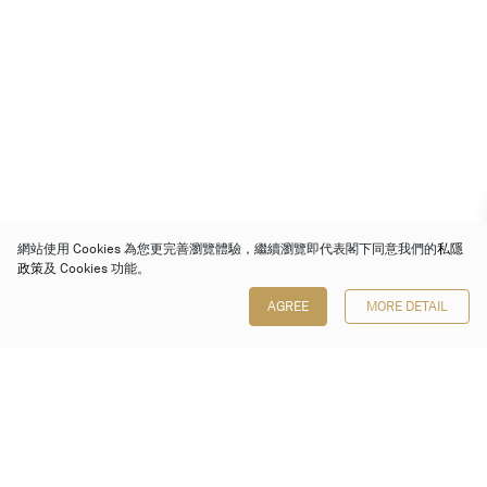
網站使用 Cookies 為您更完善瀏覽體驗，繼續瀏覽即代表閣下同意我們的
私隱
政策
及 Cookies 功能。
AGREE
MORE DETAIL
保利香港拍賣有限公司
香港金鐘金鐘道 88 號
太古廣場 1 座 7 樓 701-708 室
Follow us on