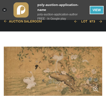
poly-auction-application-
name
VIEW
poly-auction-application-author
FREE - In Google play
AUCTION SALEROOM
LOT
973