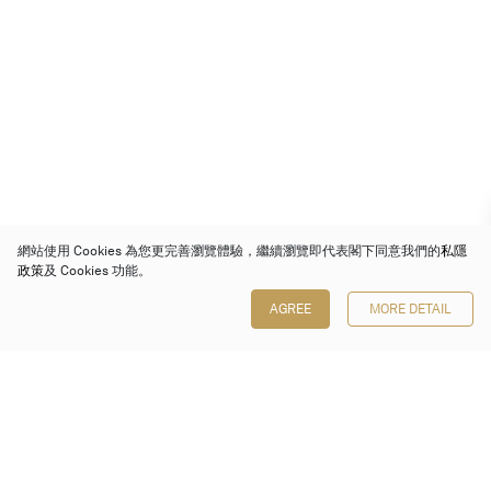
網站使用 Cookies 為您更完善瀏覽體驗，繼續瀏覽即代表閣下同意我們的
私隱
政策
及 Cookies 功能。
AGREE
MORE DETAIL
保利香港拍賣有限公司
香港金鐘金鐘道 88 號
太古廣場 1 座 7 樓 701-708 室
Follow us on