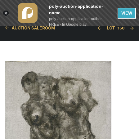
poly-auction-application-
name
VIEW
poly-auction-application-author
FREE - In Google play
AUCTION SALEROOM
LOT
150