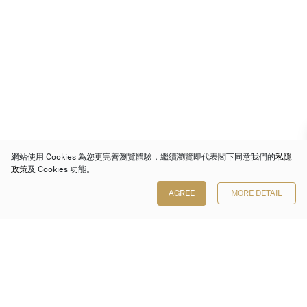
網站使用 Cookies 為您更完善瀏覽體驗，繼續瀏覽即代表閣下同意我們的
私隱
政策
及 Cookies 功能。
AGREE
MORE DETAIL
保利香港拍賣有限公司
香港金鐘金鐘道 88 號
太古廣場 1 座 7 樓 701-708 室
Follow us on