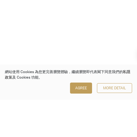
網站使用 Cookies 為您更完善瀏覽體驗，繼續瀏覽即代表閣下同意我們的
私隱
政策
及 Cookies 功能。
AGREE
MORE DETAIL
保利香港拍賣有限公司
香港金鐘金鐘道 88 號
太古廣場 1 座 7 樓 701-708 室
Follow us on