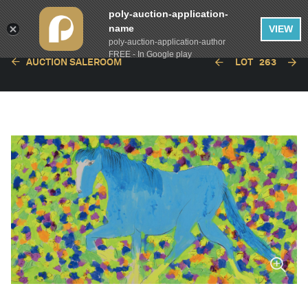
poly-auction-application-
name
VIEW
poly-auction-application-author
FREE - In Google play
AUCTION SALEROOM
LOT
263