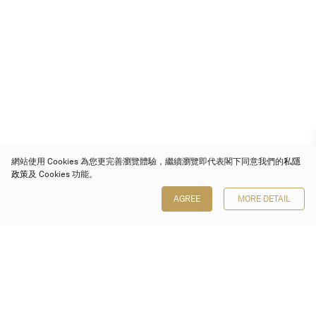
網站使用 Cookies 為您更完善瀏覽體驗，繼續瀏覽即代表閣下同意我們的
私隱
政策
及 Cookies 功能。
AGREE
MORE DETAIL
保利香港拍賣有限公司
香港金鐘金鐘道 88 號
太古廣場 1 座 7 樓 701-708 室
Follow us on