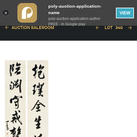
poly-auction-application-
name
VIEW
poly-auction-application-author
FREE - In Google play
AUCTION SALEROOM
LOT
340