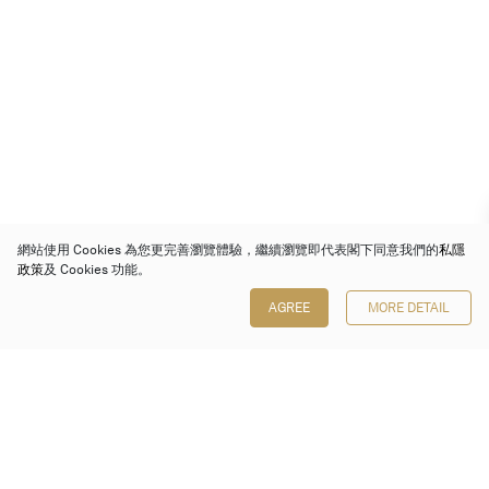
網站使用 Cookies 為您更完善瀏覽體驗，繼續瀏覽即代表閣下同意我們的
私隱
政策
及 Cookies 功能。
AGREE
MORE DETAIL
保利香港拍賣有限公司
香港金鐘金鐘道 88 號
太古廣場 1 座 7 樓 701-708 室
Follow us on