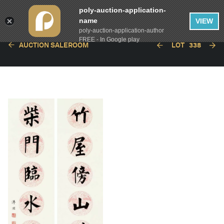
poly-auction-application-
name
VIEW
poly-auction-application-author
FREE - In Google play
AUCTION SALEROOM
LOT
338