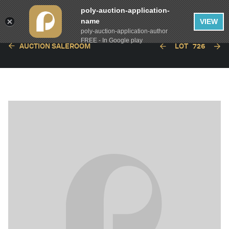
poly-auction-application-
name
VIEW
poly-auction-application-author
FREE - In Google play
AUCTION SALEROOM
LOT
726