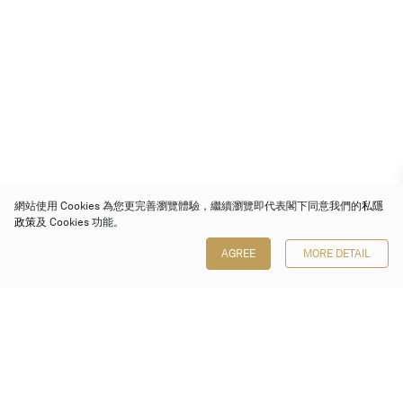
網站使用 Cookies 為您更完善瀏覽體驗，繼續瀏覽即代表閣下同意我們的
私隱
政策
及 Cookies 功能。
AGREE
MORE DETAIL
保利香港拍賣有限公司
香港金鐘金鐘道 88 號
太古廣場 1 座 7 樓 701-708 室
Follow us on