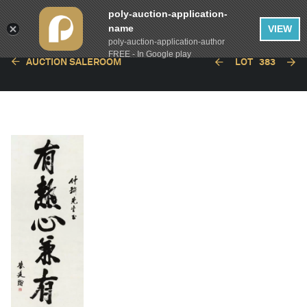
poly-auction-application-
name
VIEW
poly-auction-application-author
FREE - In Google play
AUCTION SALEROOM
LOT
383