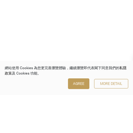
網站使用 Cookies 為您更完善瀏覽體驗，繼續瀏覽即代表閣下同意我們的
私隱
政策
及 Cookies 功能。
AGREE
MORE DETAIL
保利香港拍賣有限公司
香港金鐘金鐘道 88 號
太古廣場 1 座 7 樓 701-708 室
Follow us on