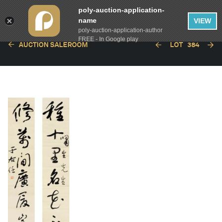
poly-auction-application-
name
VIEW
poly-auction-application-author
FREE - In Google play
AUCTION SALEROOM
LOT
384