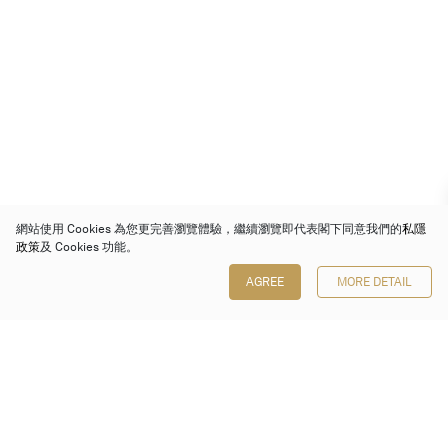
網站使用 Cookies 為您更完善瀏覽體驗，繼續瀏覽即代表閣下同意我們的
私隱
政策
及 Cookies 功能。
AGREE
MORE DETAIL
保利香港拍賣有限公司
香港金鐘金鐘道 88 號
太古廣場 1 座 7 樓 701-708 室
Follow us on