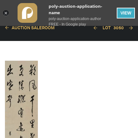
poly-auction-application-
name
VIEW
poly-auction-application-author
FREE - In Google play
AUCTION SALEROOM
LOT
3050