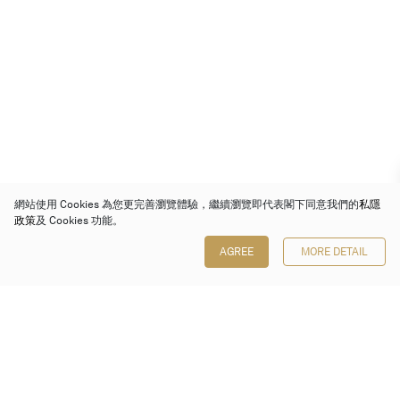
網站使用 Cookies 為您更完善瀏覽體驗，繼續瀏覽即代表閣下同意我們的
私隱
政策
及 Cookies 功能。
AGREE
MORE DETAIL
保利香港拍賣有限公司
香港金鐘金鐘道 88 號
太古廣場 1 座 7 樓 701-708 室
Follow us on