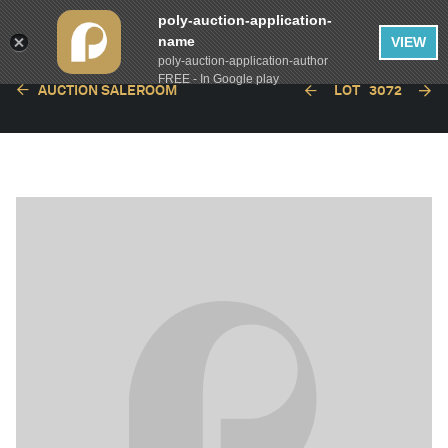
poly-auction-application-
name
VIEW
poly-auction-application-author
FREE - In Google play
AUCTION SALEROOM
LOT
3072