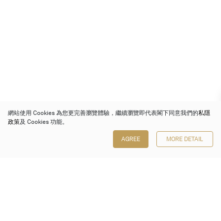
網站使用 Cookies 為您更完善瀏覽體驗，繼續瀏覽即代表閣下同意我們的
私隱
政策
及 Cookies 功能。
AGREE
MORE DETAIL
保利香港拍賣有限公司
香港金鐘金鐘道 88 號
太古廣場 1 座 7 樓 701-708 室
Follow us on