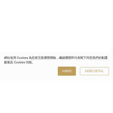
網站使用 Cookies 為您更完善瀏覽體驗，繼續瀏覽即代表閣下同意我們的
私隱
政策
及 Cookies 功能。
AGREE
MORE DETAIL
保利香港拍賣有限公司
香港金鐘金鐘道 88 號
太古廣場 1 座 7 樓 701-708 室
Follow us on