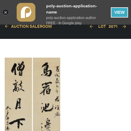
poly-auction-application-
name
VIEW
poly-auction-application-author
FREE - In Google play
AUCTION SALEROOM
LOT
3071