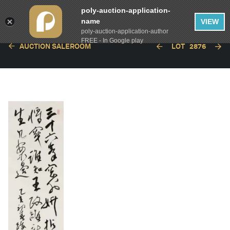
poly-auction-application-
name
VIEW
poly-auction-application-author
FREE - In Google play
AUCTION SALEROOM
LOT
2876