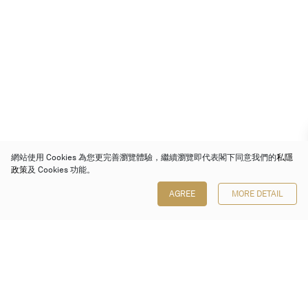
網站使用 Cookies 為您更完善瀏覽體驗，繼續瀏覽即代表閣下同意我們的
私隱
政策
及 Cookies 功能。
AGREE
MORE DETAIL
保利香港拍賣有限公司
香港金鐘金鐘道 88 號
太古廣場 1 座 7 樓 701-708 室
Follow us on