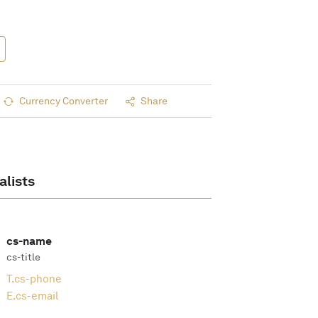
Currency Converter
Share
alists
cs-name
cs-title
T.
cs-phone
E.
cs-email