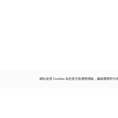
網站使用 Cookies 為您更完善瀏覽體驗，繼續瀏覽即
保利香港拍賣有限公司
香港金鐘金鐘道 88 號
太古廣場 1 座 7 樓 701-708 室
Follow us on