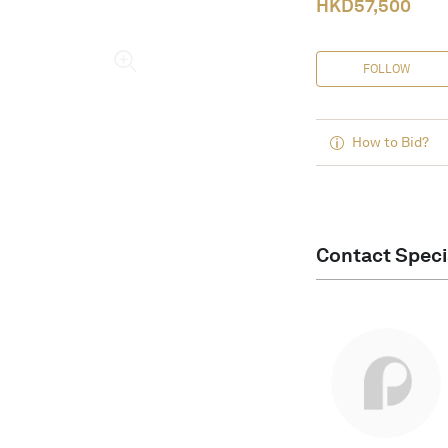
HKD
57,500
FOLLOW
How to Bid?
Contact Speci