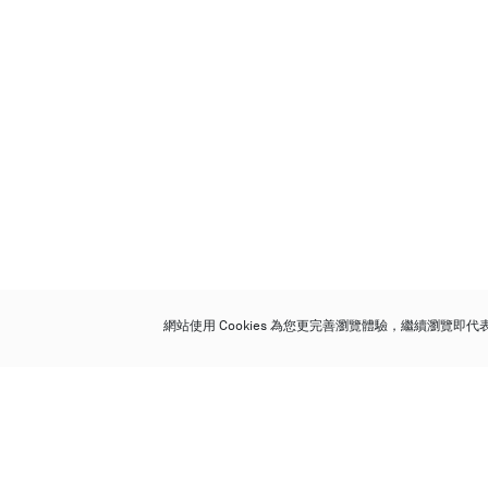
網站使用 Cookies 為您更完善瀏覽體驗，繼續瀏覽即
保利香港拍賣有限公司
香港金鐘金鐘道 88 號
太古廣場 1 座 7 樓 701-708 室
Follow us on