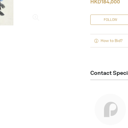
HKD
184,000
FOLLOW
How to Bid?
Contact Speci