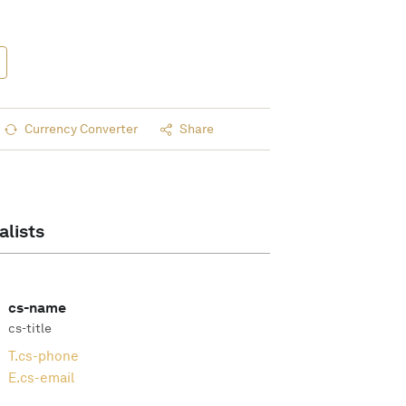
Currency Converter
Share
alists
cs-name
cs-title
T.
cs-phone
E.
cs-email