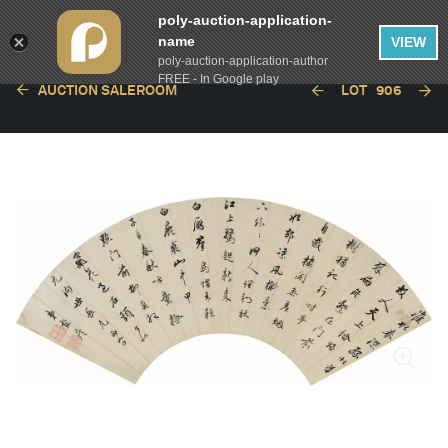
poly-auction-application-
name
VIEW
poly-auction-application-author
FREE - In Google play
AUCTION SALEROOM
LOT
906