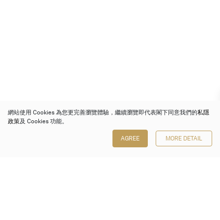
網站使用 Cookies 為您更完善瀏覽體驗，繼續瀏覽即代表閣下同意我們的
私隱
政策
及 Cookies 功能。
AGREE
MORE DETAIL
保利香港拍賣有限公司
香港金鐘金鐘道 88 號
太古廣場 1 座 7 樓 701-708 室
Follow us on