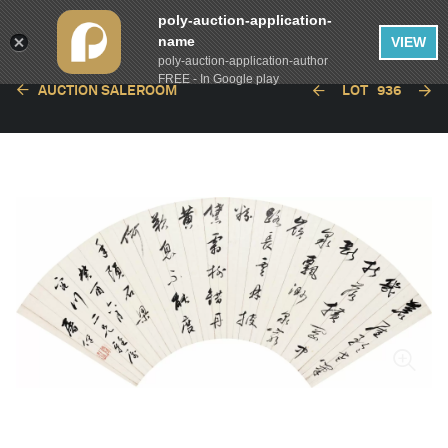
poly-auction-application-
name
VIEW
poly-auction-application-author
FREE - In Google play
AUCTION SALEROOM
LOT
936