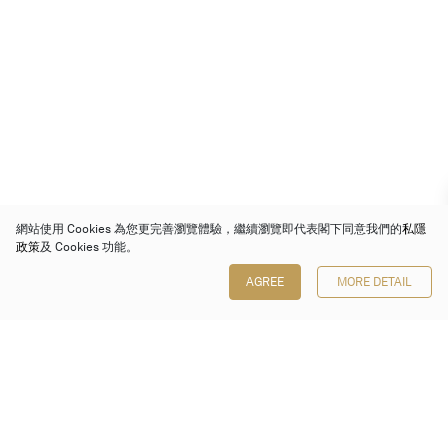
網站使用 Cookies 為您更完善瀏覽體驗，繼續瀏覽即代表閣下同意我們的
私隱
政策
及 Cookies 功能。
AGREE
MORE DETAIL
保利香港拍賣有限公司
香港金鐘金鐘道 88 號
太古廣場 1 座 7 樓 701-708 室
Follow us on