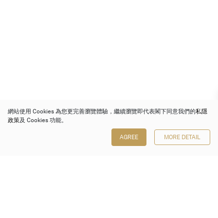
網站使用 Cookies 為您更完善瀏覽體驗，繼續瀏覽即代表閣下同意我們的
私隱
政策
及 Cookies 功能。
AGREE
MORE DETAIL
保利香港拍賣有限公司
香港金鐘金鐘道 88 號
太古廣場 1 座 7 樓 701-708 室
Follow us on