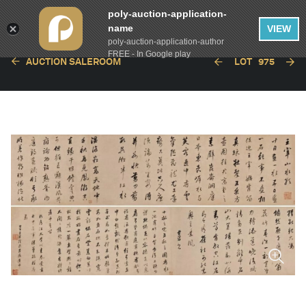
poly-auction-application-
name
VIEW
poly-auction-application-author
FREE - In Google play
AUCTION SALEROOM
LOT
975