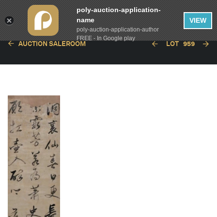
poly-auction-application-
name
VIEW
poly-auction-application-author
FREE - In Google play
AUCTION SALEROOM
LOT
959