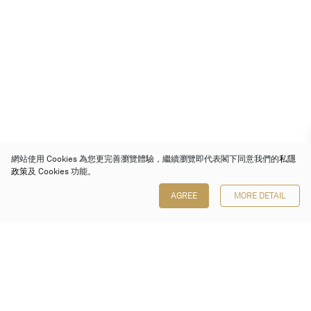
網站使用 Cookies 為您更完善瀏覽體驗，繼續瀏覽即代表閣下同意我們的
私隱
政策
及 Cookies 功能。
AGREE
MORE DETAIL
保利香港拍賣有限公司
香港金鐘金鐘道 88 號
太古廣場 1 座 7 樓 701-708 室
Follow us on