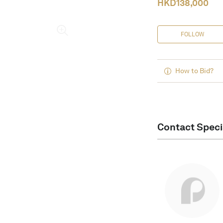
HKD
138,000
FOLLOW
How to Bid?
Contact Speci