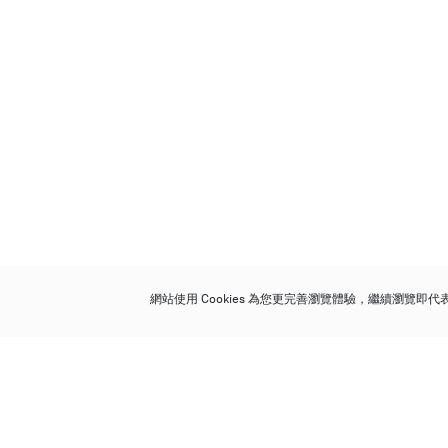
網站使用 Cookies 為您更完善瀏覽體驗，繼續瀏覽即
保利香港拍賣有限公司
香港金鐘金鐘道 88 號
太古廣場 1 座 7 樓 701-708 室
Follow us on