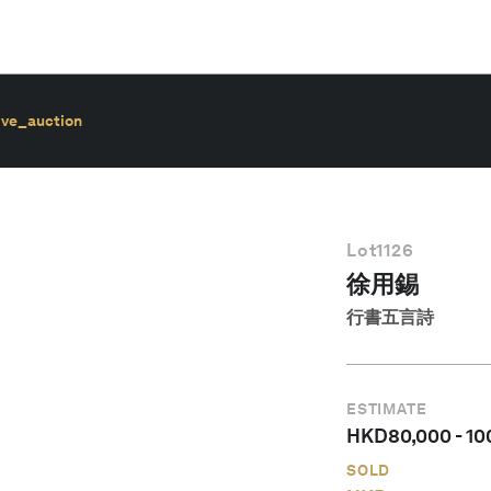
ive_auction
Lot
1126
徐用錫
行書五言詩
ESTIMATE
HKD
80,000
-
10
SOLD