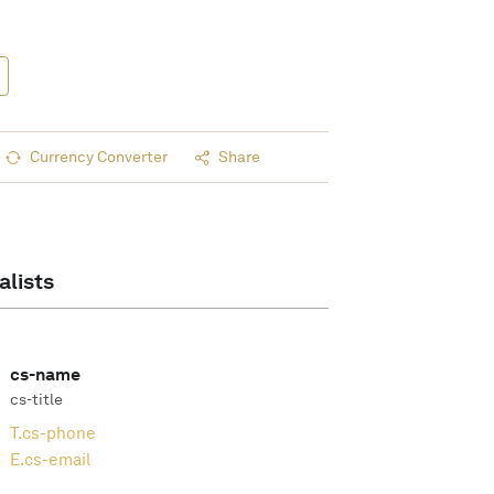
Currency Converter
Share
alists
cs-name
cs-title
T.
cs-phone
E.
cs-email