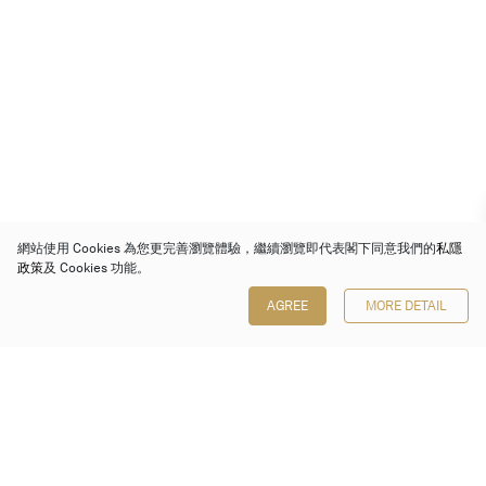
網站使用 Cookies 為您更完善瀏覽體驗，繼續瀏覽即代表閣下同意我們的
私隱
政策
及 Cookies 功能。
AGREE
MORE DETAIL
保利香港拍賣有限公司
香港金鐘金鐘道 88 號
太古廣場 1 座 7 樓 701-708 室
Follow us on