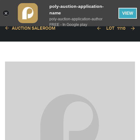
poly-auction-application-
name
VIEW
poly-auction-application-author
FREE - In Google play
AUCTION SALEROOM
LOT
1110