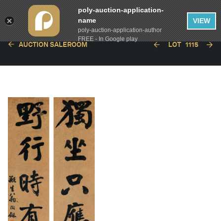
poly-auction-application-
name
VIEW
poly-auction-application-author
FREE - In Google play
AUCTION SALEROOM
LOT
1115