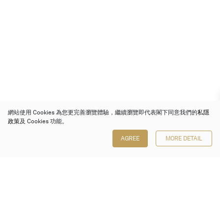
網站使用 Cookies 為您更完善瀏覽體驗，繼續瀏覽即代表閣下同意我們的
私隱
政策
及 Cookies 功能。
AGREE
MORE DETAIL
保利香港拍賣有限公司
香港金鐘金鐘道 88 號
太古廣場 1 座 7 樓 701-708 室
Follow us on