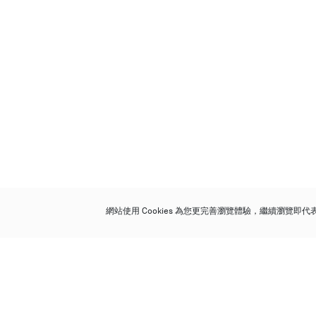
網站使用 Cookies 為您更完善瀏覽體驗，繼續瀏覽即
保利香港拍賣有限公司
香港金鐘金鐘道 88 號
太古廣場 1 座 7 樓 701-708 室
Follow us on