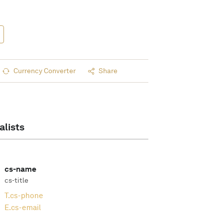
Currency Converter
Share
alists
cs-name
cs-title
T.
cs-phone
E.
cs-email