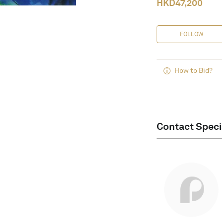
HKD
47,200
FOLLOW
How to Bid?
Contact Speci