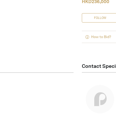
HKD
236,000
FOLLOW
How to Bid?
Contact Speci