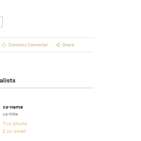
Currency Converter
Share
alists
cs-name
cs-title
T.
cs-phone
E.
cs-email