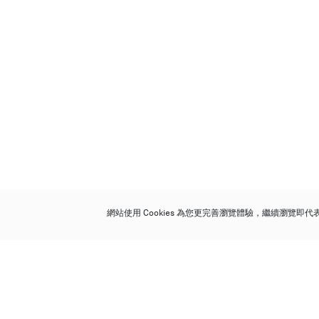
網站使用 Cookies 為您更完善瀏覽體驗，繼續瀏覽即
保利香港拍賣有限公司
香港金鐘金鐘道 88 號
太古廣場 1 座 7 樓 701-708 室
Follow us on