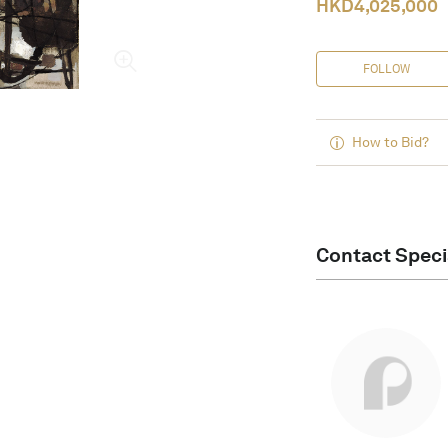
HKD
4,025,000
FOLLOW
How to Bid?
Contact Speci