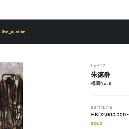
live_auction
Lot
112
朱德群
構圖No. 6
ESTIMATE
HKD
2,000,000
SOLD