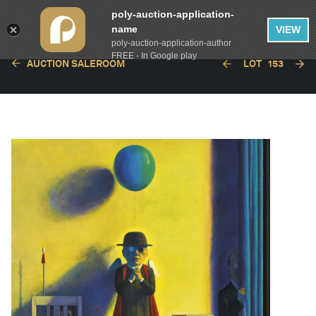
poly-auction-application-
name
VIEW
poly-auction-application-author
FREE - In Google play
AUCTION SALEROOM
LOT
153