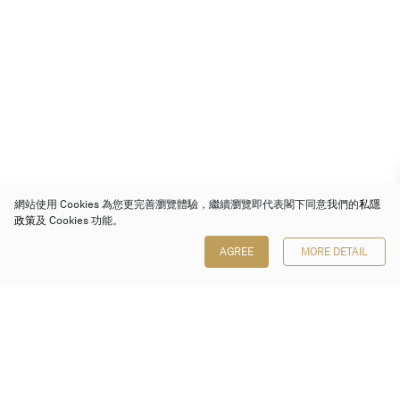
網站使用 Cookies 為您更完善瀏覽體驗，繼續瀏覽即代表閣下同意我們的
私隱
政策
及 Cookies 功能。
AGREE
MORE DETAIL
保利香港拍賣有限公司
香港金鐘金鐘道 88 號
太古廣場 1 座 7 樓 701-708 室
Follow us on