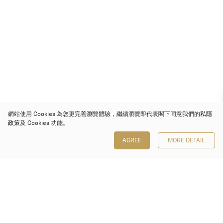
網站使用 Cookies 為您更完善瀏覽體驗，繼續瀏覽即代表閣下同意我們的
私隱
政策
及 Cookies 功能。
AGREE
MORE DETAIL
保利香港拍賣有限公司
香港金鐘金鐘道 88 號
太古廣場 1 座 7 樓 701-708 室
Follow us on