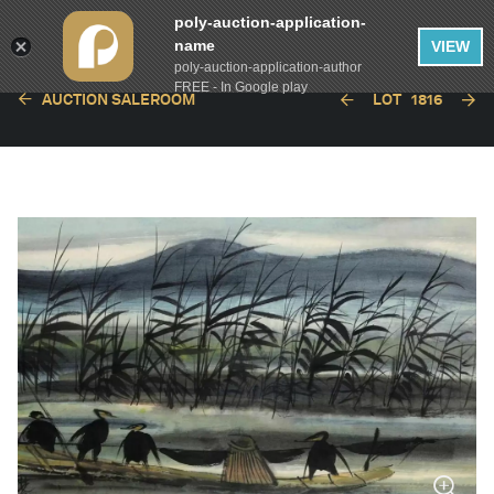
poly-auction-application-
name
VIEW
poly-auction-application-author
FREE - In Google play
AUCTION SALEROOM
LOT
1816