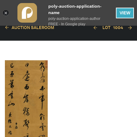
poly-auction-application-
name
VIEW
poly-auction-application-author
FREE - In Google play
AUCTION SALEROOM
LOT
1004