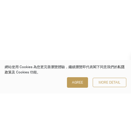
網站使用 Cookies 為您更完善瀏覽體驗，繼續瀏覽即代表閣下同意我們的
私隱
政策
及 Cookies 功能。
AGREE
MORE DETAIL
保利香港拍賣有限公司
香港金鐘金鐘道 88 號
太古廣場 1 座 7 樓 701-708 室
Follow us on