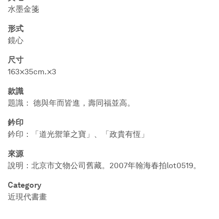
水墨金箋
形式
鏡心
尺寸
163×35cm.×3
款識
題識： 德與年而皆進，壽同福並高。
鈐印
鈐印：「道光禦筆之寶」、「政貴有恆」
來源
說明：北京市文物公司舊藏。2007年翰海春拍lot0519。
Category
近現代書畫