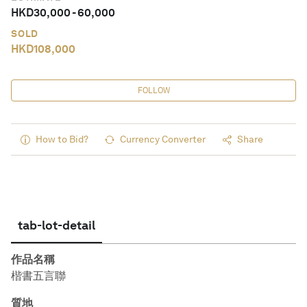
HKD
30,000
-
60,000
SOLD
HKD
108,000
FOLLOW
How to Bid?
Currency Converter
Share
tab-lot-detail
作品名稱
楷書五言聯
質地