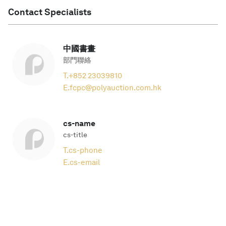
Contact Specialists
中國書畫
部門聯絡
T.
+852 23039810
E.
fcpc@polyauction.com.hk
cs-name
cs-title
T.
cs-phone
E.
cs-email