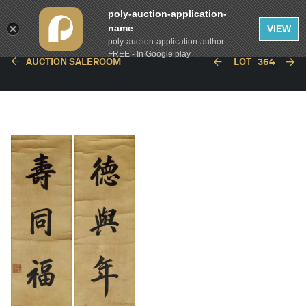
poly-auction-application-
name
VIEW
poly-auction-application-author
FREE - In Google play
AUCTION SALEROOM
LOT
364