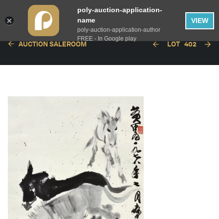
poly-auction-application-
name
VIEW
poly-auction-application-author
FREE - In Google play
AUCTION SALEROOM
LOT
402