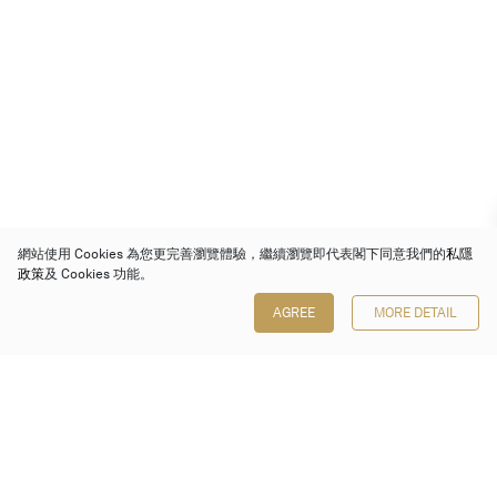
網站使用 Cookies 為您更完善瀏覽體驗，繼續瀏覽即代表閣下同意我們的
私隱
政策
及 Cookies 功能。
AGREE
MORE DETAIL
保利香港拍賣有限公司
香港金鐘金鐘道 88 號
太古廣場 1 座 7 樓 701-708 室
Follow us on