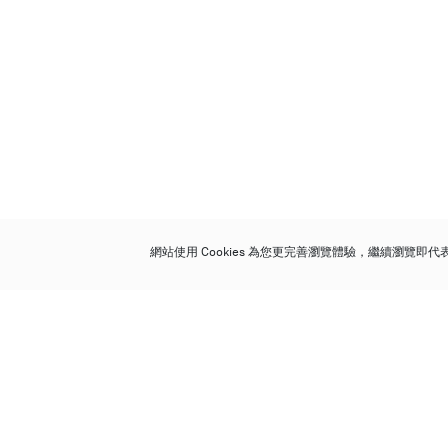
網站使用 Cookies 為您更完善瀏覽體驗，繼續瀏覽即
保利香港拍賣有限公司
香港金鐘金鐘道 88 號
太古廣場 1 座 7 樓 701-708 室
Follow us on