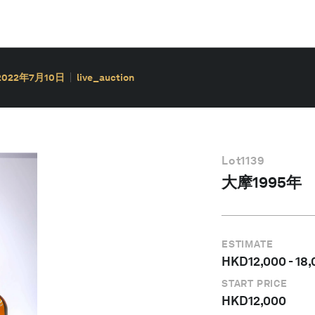
2022年7月10日
live_auction
Lot
1139
大摩1995年
ESTIMATE
HKD
12,000
-
18,
START PRICE
HKD
12,000