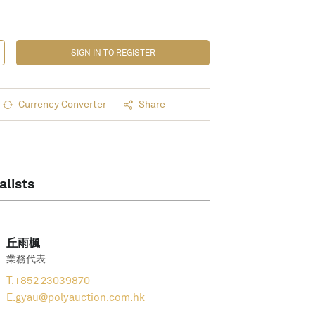
SIGN IN TO REGISTER
Currency Converter
Share
alists
丘雨楓
業務代表
T.
+852 23039870
E.
gyau@polyauction.com.hk