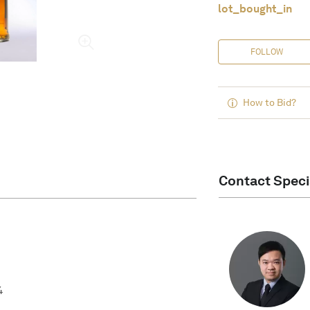
lot_bought_in
FOLLOW
How to Bid?
Contact Speci
4