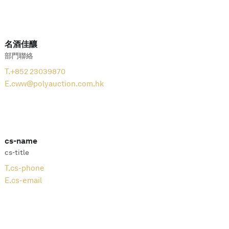
名酒佳釀
部門聯絡
T.
+852 23039870
E.
cww@polyauction.com.hk
cs-name
cs-title
T.
cs-phone
E.
cs-email