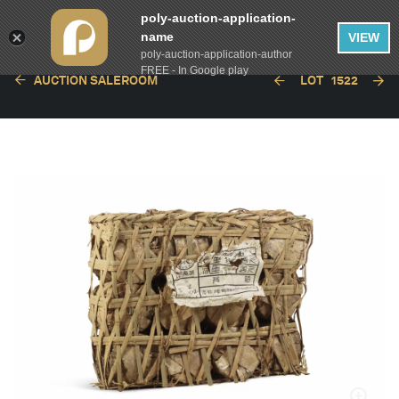
poly-auction-application-
name
VIEW
poly-auction-application-author
FREE - In Google play
AUCTION SALEROOM
LOT
1522