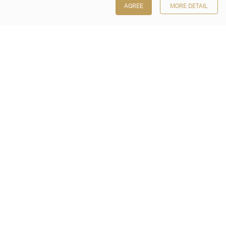
AGREE
MORE DETAIL
保利香港拍賣有限公司
香港金鐘金鐘道 88 號
太古廣場 1 座 7 樓 701-708 室
Follow us on