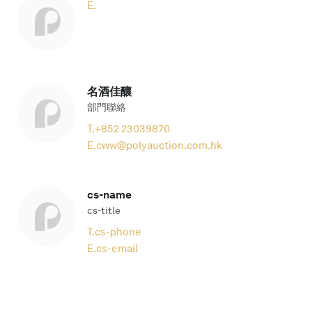
E.
名酒佳釀
部門聯絡
T.
+852 23039870
E.
cww@polyauction.com.hk
cs-name
cs-title
T.
cs-phone
E.
cs-email