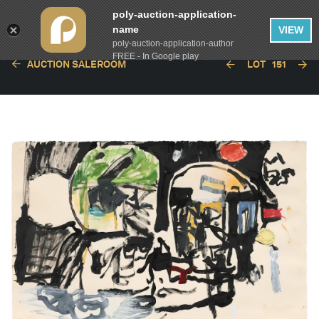
poly-auction-application-
name
VIEW
poly-auction-application-author
FREE - In Google play
AUCTION SALEROOM
LOT
151