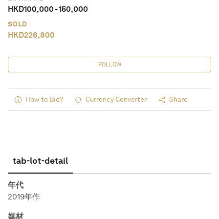
HKD
100,000
-
150,000
SOLD
HKD
226,800
FOLLOW
How to Bid?
Currency Converter
Share
tab-lot-detail
年代
2019年作
媒材