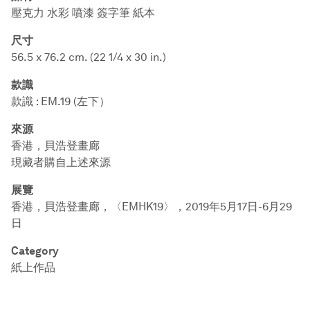
壓克力 水彩 噴漆 簽字筆 紙本
尺寸
56.5 x 76.2 cm. (22 1/4 x 30 in.)
款識
款識 : EM.19 (左下）
來源
香港，貝浩登畫廊
現藏者購自上述來源
展覽
香港，貝浩登畫廊，〈EMHK19〉，2019年5月17日-6月29
日
Category
紙上作品