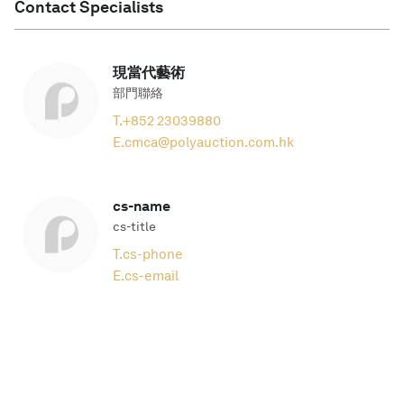
Contact Specialists
現當代藝術
部門聯絡
T.
+852 23039880
E.
cmca@polyauction.com.hk
cs-name
cs-title
T.
cs-phone
E.
cs-email