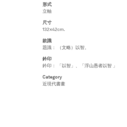
形式
立軸
尺寸
132×42cm.
款識
題識： （文略）以智。
鈐印
鈐印： 「以智」、「浮山愚者以智 」
Category
近現代書畫