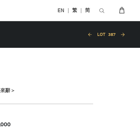
EN
繁
简
LOT
387
去來辭＞
,000