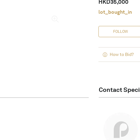
HKD
35,000
lot_bought_in
FOLLOW
How to Bid?
Contact Speci