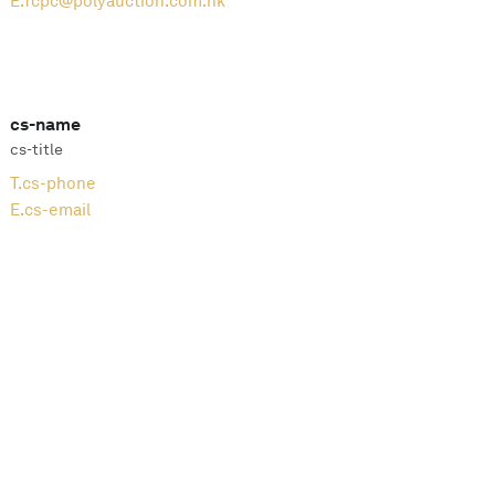
E.
fcpc@polyauction.com.hk
cs-name
cs-title
T.
cs-phone
E.
cs-email