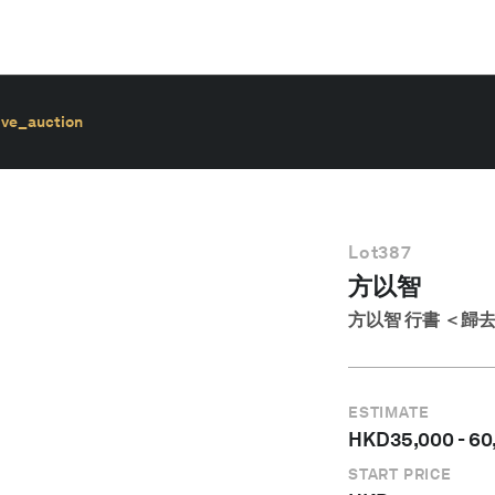
ive_auction
Lot
387
方以智
方以智 行書 ＜歸
ESTIMATE
HKD
35,000
-
60
START PRICE