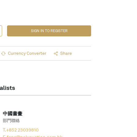
SIGN IN TO REGISTER
Currency Converter
Share
alists
中國書畫
部門聯絡
T.
+852 23039810