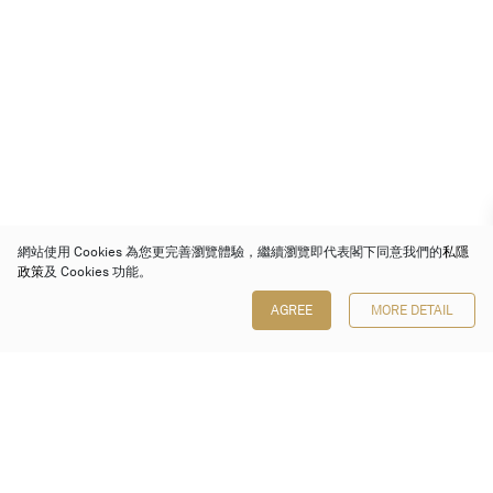
網站使用 Cookies 為您更完善瀏覽體驗，繼續瀏覽即代表閣下同意我們的
私隱
政策
及 Cookies 功能。
AGREE
MORE DETAIL
保利香港拍賣有限公司
香港金鐘金鐘道 88 號
太古廣場 1 座 7 樓 701-708 室
Follow us on