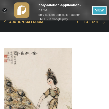
poly-auction-application-
name
VIEW
poly-auction-application-author
FREE - In Google play
AUCTION SALEROOM
LOT
510