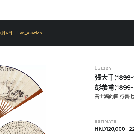
10月5日
live_auction
Lot
324
張大千(1899-
彭恭甫(1899-
高士獨釣圖·行書
ESTIMATE
HKD
120,000
-
2