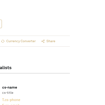
Currency Converter
Share
alists
cs-name
cs-title
T.
cs-phone