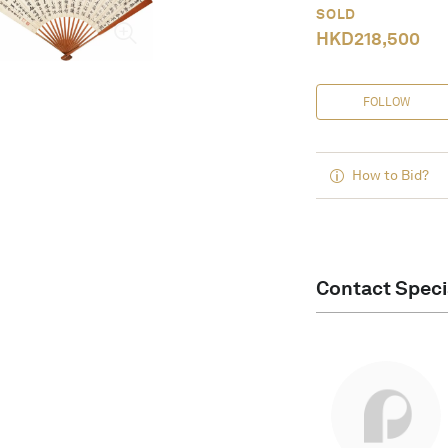
SOLD
HKD
218,500
FOLLOW
How to Bid?
Contact Speci