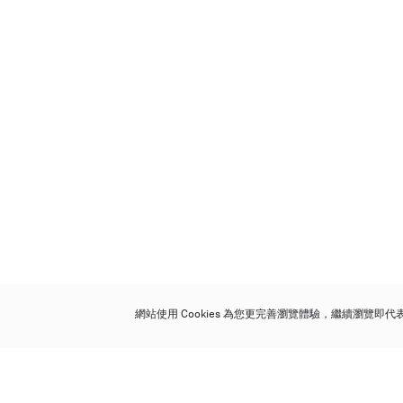
網站使用 Cookies 為您更完善瀏覽體驗，繼續瀏覽即
保利香港拍賣有限公司
香港金鐘金鐘道 88 號
太古廣場 1 座 7 樓 701-708 室