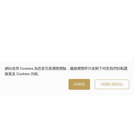
網站使用 Cookies 為您更完善瀏覽體驗，繼續瀏覽即代表閣下同意我們的
私隱
政策
及 Cookies 功能。
AGREE
MORE DETAIL
保利香港拍賣有限公司
香港金鐘金鐘道 88 號
太古廣場 1 座 7 樓 701-708 室
Follow us on