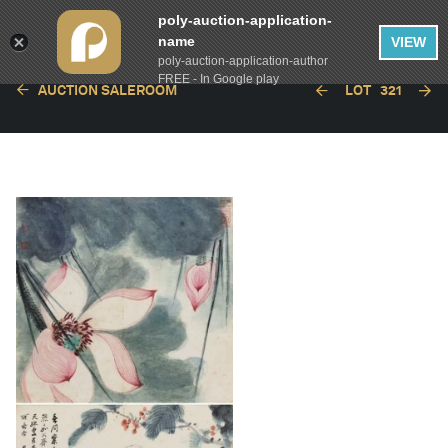
poly-auction-application-
name
VIEW
poly-auction-application-author
FREE - In Google play
AUCTION SALEROOM
LOT
321