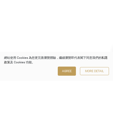
網站使用 Cookies 為您更完善瀏覽體驗，繼續瀏覽即代表閣下同意我們的
私隱
政策
及 Cookies 功能。
AGREE
MORE DETAIL
保利香港拍賣有限公司
香港金鐘金鐘道 88 號
太古廣場 1 座 7 樓 701-708 室
Follow us on