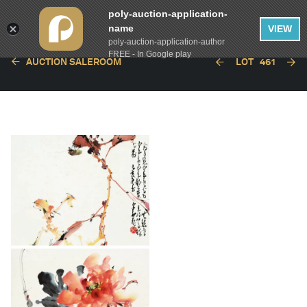
poly-auction-application-
name
VIEW
poly-auction-application-author
FREE - In Google play
AUCTION SALEROOM
LOT
461