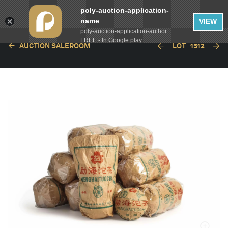
poly-auction-application-
name
VIEW
poly-auction-application-author
FREE - In Google play
AUCTION SALEROOM
LOT
1512