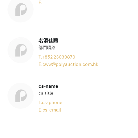
E.
名酒佳釀
部門聯絡
T.
+852 23039870
E.
cww@polyauction.com.hk
cs-name
cs-title
T.
cs-phone
E.
cs-email