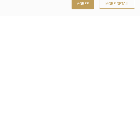
AGREE
MORE DETAIL
保利香港拍賣有限公司
香港金鐘金鐘道 88 號
太古廣場 1 座 7 樓 701-708 室
Follow us on