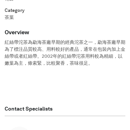
Category
茶葉
Overview
紅絲帶沱茶為勐海茶廠早期的經典沱茶之一，勐海茶廠早期
為了標注品質較高、用料較好的產品，通常在包裝內加上金
絲帶或者紅絲帶。2002年的紅絲帶沱茶用料較為精細，以
嫩葉為主，條索緊，比較聚香，茶味很足。
Contact Specialists