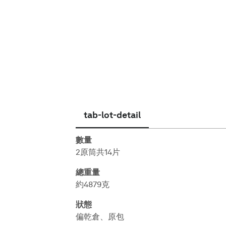
繁體中文
tab-lot-detail
數量
2原筒共14片
總重量
約4879克
狀態
偏乾倉、原包