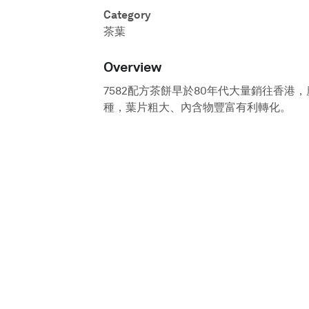
Category
茶葉
Overview
7582配方茶餅早於80年代大量銷往香港
種，葉片粗大、內含物豐富有利轉化。