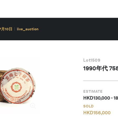
7月10日
live_auction
Lot
1509
1990年代 7
ESTIMATE
HKD
130,000
-
1
SOLD
HKD
156,000