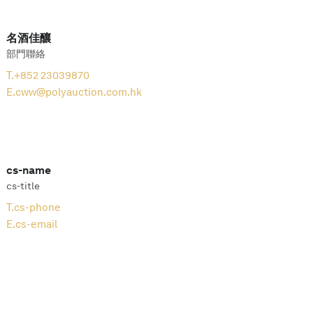
名酒佳釀
部門聯絡
T.
+852 23039870
E.
cww@polyauction.com.hk
cs-name
cs-title
T.
cs-phone
E.
cs-email