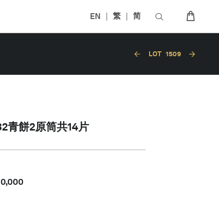
EN
繁
简
LOT
1509
582青餅2原筒共14片
80,000