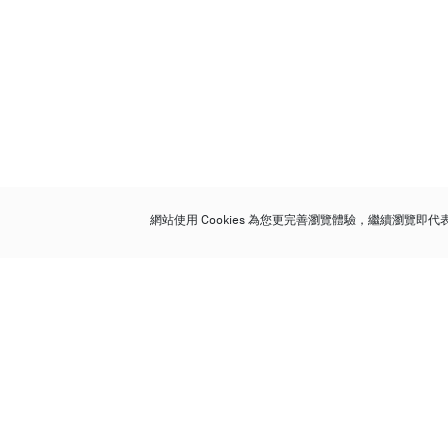
網站使用 Cookies 為您更完善瀏覽體驗，繼續瀏覽即
保利香港拍賣有限公司
香港金鐘金鐘道 88 號
太古廣場 1 座 7 樓 701-708 室
Follow us on