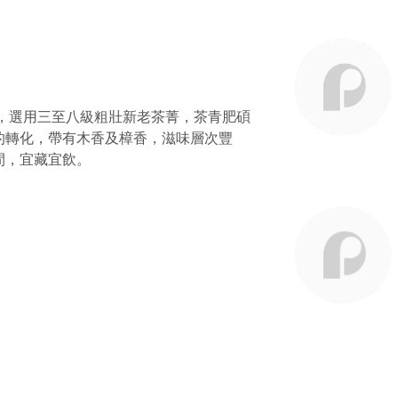
作，選用三至八級粗壯新老茶菁，茶青肥碩
的轉化，帶有木香及樟香，滋味層次豐
間，宜藏宜飲。