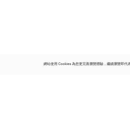
網站使用 Cookies 為您更完善瀏覽體驗，繼續瀏覽即
保利香港拍賣有限公司
香港金鐘金鐘道 88 號
太古廣場 1 座 7 樓 701-708 室
Follow us on