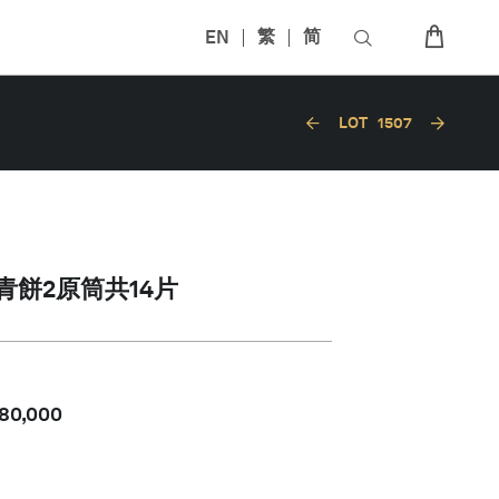
EN
繁
简
LOT
1507
82青餅2原筒共14片
80,000