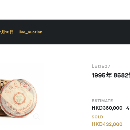
7月10日
live_auction
Lot
1507
1995年 85
ESTIMATE
HKD
360,000
-
4
SOLD
HKD
432,000