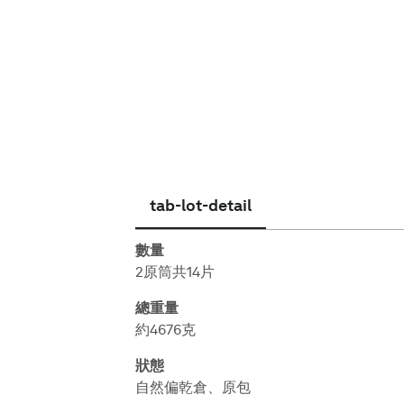
繁體中文
tab-lot-detail
數量
2原筒共14片
總重量
約4676克
狀態
自然偏乾倉、原包