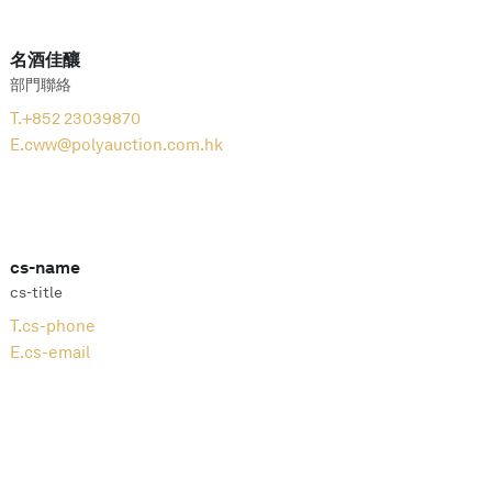
名酒佳釀
部門聯絡
T.
+852 23039870
E.
cww@polyauction.com.hk
cs-name
cs-title
T.
cs-phone
E.
cs-email