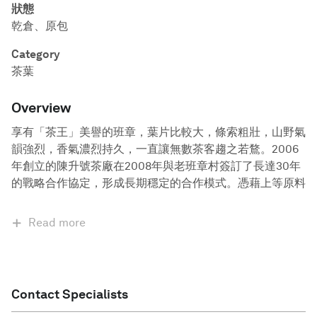
狀態
乾倉、原包
Category
茶葉
Overview
享有「茶王」美譽的班章，葉片比較大，條索粗壯，山野氣
韻強烈，香氣濃烈持久，一直讓無數茶客趨之若鶩。2006
年創立的陳升號茶廠在2008年與老班章村簽訂了長達30年
的戰略合作協定，形成長期穩定的合作模式。憑藉上等原料
Read more
Contact Specialists