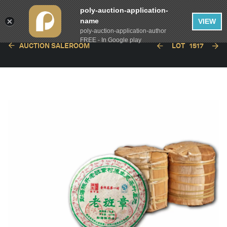
poly-auction-application-
name
VIEW
poly-auction-application-author
FREE - In Google play
AUCTION SALEROOM
LOT
1517