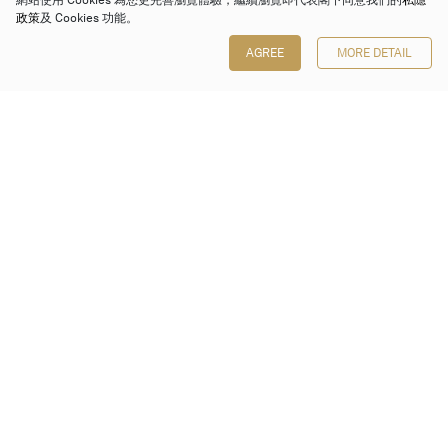
網站使用 Cookies 為您更完善瀏覽體驗，繼續瀏覽即代表閣下同意我們的
私隱
政策
及 Cookies 功能。
AGREE
MORE DETAIL
保利香港拍賣有限公司
香港金鐘金鐘道 88 號
太古廣場 1 座 7 樓 701-708 室
Follow us on