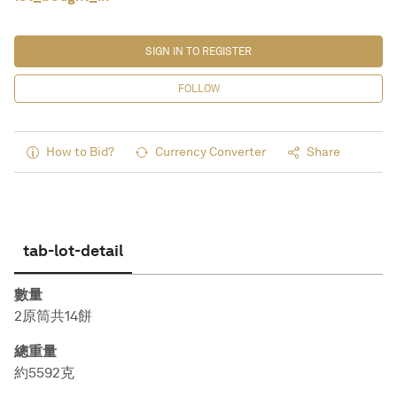
SIGN IN TO REGISTER
FOLLOW
How to Bid?
Currency Converter
Share
tab-lot-detail
數量
2原筒共14餅
總重量
約5592克