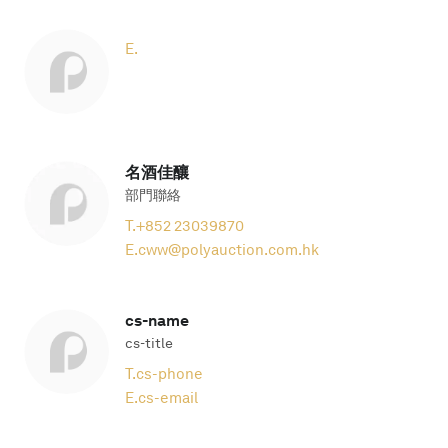
E.
名酒佳釀
部門聯絡
T.
+852 23039870
E.
cww@polyauction.com.hk
cs-name
cs-title
T.
cs-phone
E.
cs-email