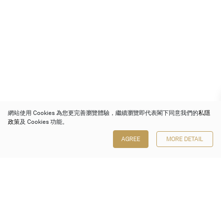
網站使用 Cookies 為您更完善瀏覽體驗，繼續瀏覽即代表閣下同意我們的
私隱
政策
及 Cookies 功能。
AGREE
MORE DETAIL
保利香港拍賣有限公司
香港金鐘金鐘道 88 號
太古廣場 1 座 7 樓 701-708 室
Follow us on