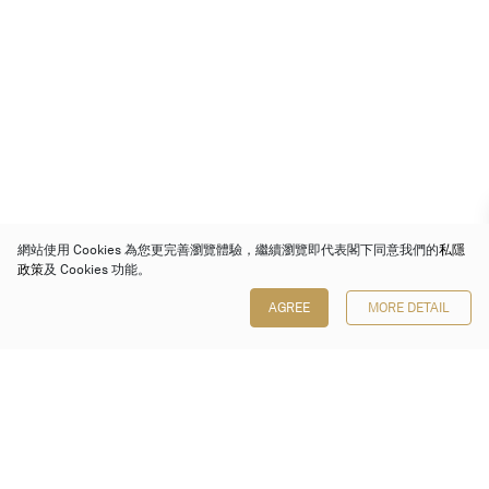
網站使用 Cookies 為您更完善瀏覽體驗，繼續瀏覽即代表閣下同意我們的
私隱
政策
及 Cookies 功能。
AGREE
MORE DETAIL
保利香港拍賣有限公司
香港金鐘金鐘道 88 號
太古廣場 1 座 7 樓 701-708 室
Follow us on