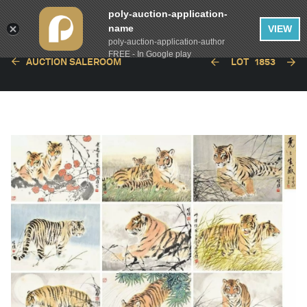
poly-auction-application-
name
VIEW
poly-auction-application-author
FREE - In Google play
AUCTION SALEROOM
LOT
1853