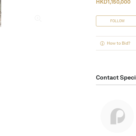
HKD
1,150,000
FOLLOW
How to Bid?
Contact Speci