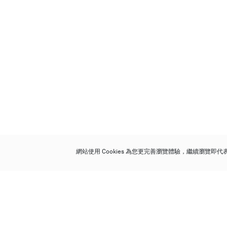
網站使用 Cookies 為您更完善瀏覽體驗，繼續瀏覽即
保利香港拍賣有限公司
香港金鐘金鐘道 88 號
太古廣場 1 座 7 樓 701-708 室
Follow us on