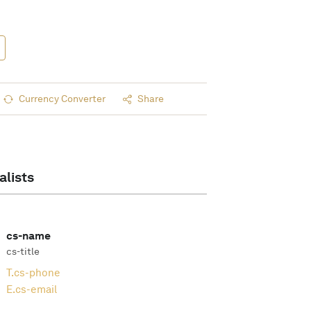
Currency Converter
Share
alists
cs-name
cs-title
T.
cs-phone
E.
cs-email