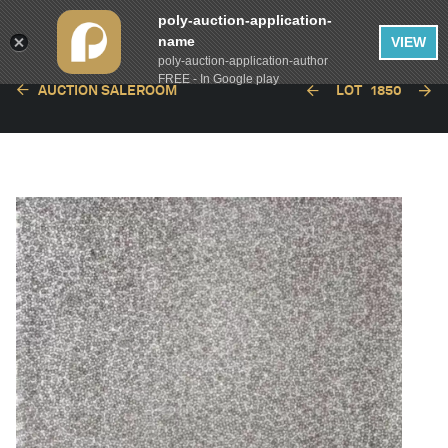
poly-auction-application-
name
VIEW
poly-auction-application-author
FREE - In Google play
AUCTION SALEROOM
LOT
1850