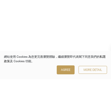
網站使用 Cookies 為您更完善瀏覽體驗，繼續瀏覽即代表閣下同意我們的
私隱
政策
及 Cookies 功能。
AGREE
MORE DETAIL
保利香港拍賣有限公司
香港金鐘金鐘道 88 號
太古廣場 1 座 7 樓 701-708 室
Follow us on